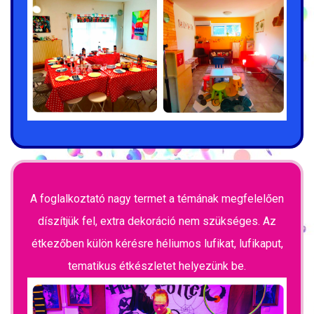
A foglalkoztató nagy termet a témának megfelelően
díszítjük fel, extra dekoráció nem szükséges. Az
étkezőben külön kérésre héliumos lufikat, lufikaput,
tematikus étkészletet helyezünk be.