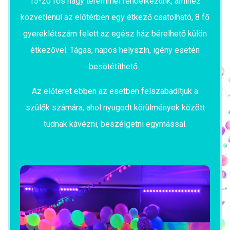
15-20 fős nagy teremmel rendelkezünk, amihez
közvetlenül az előtérben egy étkező csatolható, 8 fő
gyereklétszám felett az egész ház bérelhető külön
étkezővel. Tágas, napos helyszín, igény esetén
besötétíthető.
Az előteret ebben az esetben felszabadítjuk a
szülők számára, ahol nyugodt körülmények között
tudnak kávézni, beszélgetni egymással.