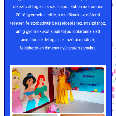
étkezővel foglalni a szülinapot. Ebben az esetben
20 fő gyermek is elfér, a szülőknek az előteret
teljesen felszabadítjuk beszélgetéshez, nasizáshoz,
amíg gyermeküket a buli teljes időtartama alatt
animátoraink lefoglalnak, szórakoztatnak,
felejthetetlen élményt nyújtanak számukra.